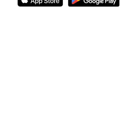
En IrFlexApp tú decides
cómo participar:
Usuario: Pide servicios y ¡elige cuánto pagar!
Proveedor: Ofrece tus servicios y gana
dinero
Socio de marca: únete y gana comisiones
cada vez que alguien se transporte ordene
comida se hospede y mucho mas
Descarga la app y empieza hoy.
Política de privacidad
Términos y
condiciones
Eliminar cuenta
2026 © Todos los derechos reservados por IrFlex.