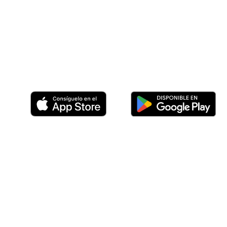
Usuario: Pide servicios y ¡elige cuánto pagar!
Proveedor: Ofrece tus servicios y gana diner
Socio de marca: únete y gana comisiones ca
transporte ordene comida se hospede y mu
Descarga la app y empieza hoy.