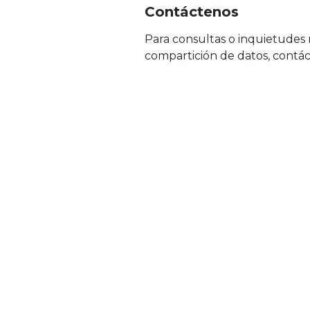
Contáctenos
Para consultas o inquietudes r
compartición de datos, contá
En IrFlexApp tú decid
participar: