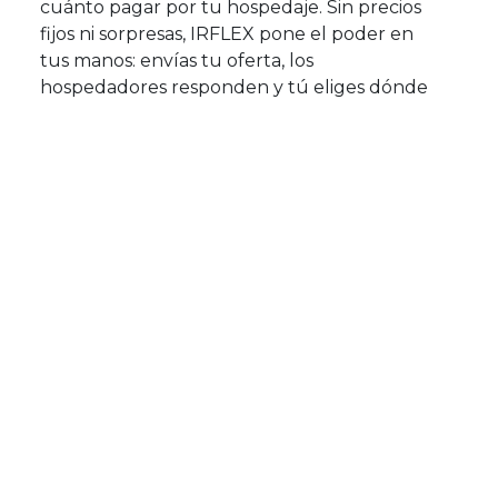
cuánto pagar por tu hospedaje. Sin precios
fijos ni sorpresas, IRFLEX pone el poder en
tus manos: envías tu oferta, los
hospedadores responden y tú eliges dónde
quedarte.
💡Tú ofreces el precio
¿Quieres alojarte por $15 la noche? ¿O
prefieres ofrecer $30 por una casa
completa? Con IRFLEX, envías tu oferta con
el monto que deseas pagar por tu
hospedaje. Los anfitriones cercanos reciben
tu propuesta y pueden aceptarla, hacer
una contraoferta o ignorarla si no les
interesa. Es un modelo justo,
descentralizado y centrado en ti.