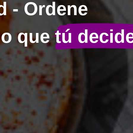
 - Ordene
lo que
tú decid